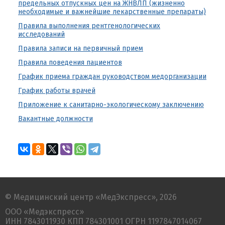
предельных отпускных цен на ЖНВЛП (жизненно
необходимые и важнейшие лекарственные препараты)
Правила выполнения рентгенологических
исследований
Правила записи на первичный прием
Правила поведения пациентов
График приема граждан руководством медорганизации
График работы врачей
Приложение к санитарно-экологическому заключению
Вакантные должности
© Медицинский центр «МедЭкспресс», 2026
ООО «Медэкспресс»
ИНН 7843011930 КПП 784301001 ОГРН 1197847014067